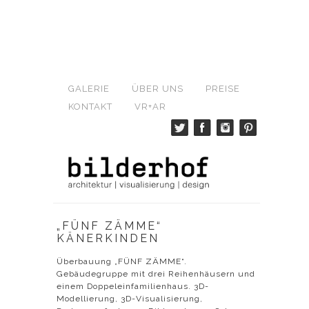
GALERIE
ÜBER UNS
PREISE
KONTAKT
VR+AR
„FÜNF ZÄMME“
KÄNERKINDEN
Überbauung „FÜNF ZÄMME“.
Gebäudegruppe mit drei Reihenhäusern und
einem Doppeleinfamilienhaus. 3D-
Modellierung, 3D-Visualisierung,