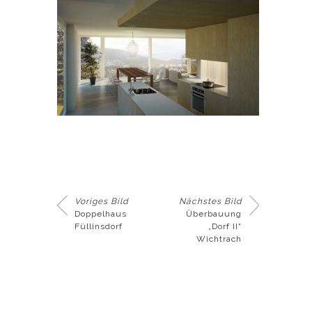
Voriges Bild
Nächstes Bild
Doppelhaus
Überbauung
Füllinsdorf
„Dorf II“
Wichtrach
© 2013-2024
BILDERHOF - 3D
VISUALISIERUNG BASEL SCHWEIZ
IMPRESSUM